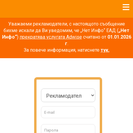
Уважаеми рекламодатели, с настоящото съобщение
бихме искали да Ви уведомим, че „Нет Инфо“ ЕАД (
„Нет
Инфо“
)
прекратява услугата Adwise
считано от
01.01.2026
г
.
За повече информация, натиснете
тук.