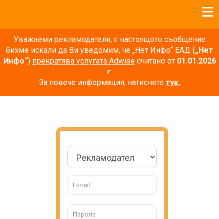
Уважаеми рекламодатели, с настоящото съобщение
бихме искали да Ви уведомим, че „Нет Инфо“ ЕАД (
„Нет
Инфо“
)
прекратява услугата Adwise
считано от
01.01.2026
г
.
За повече информация, натиснете
тук.