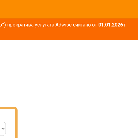
о“
)
прекратява услугата Adwise
считано от
01.01.2026 г
.