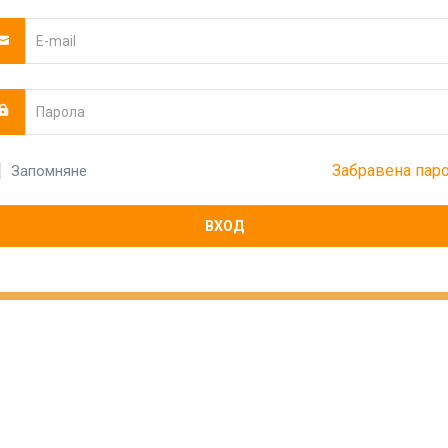
Забравена пар
Запомняне
ВХОД