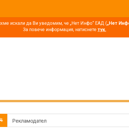
ме искали да Ви уведомим, че „Нет Инфо“ ЕАД (
„Нет Инф
За повече информация, натиснете
тук.