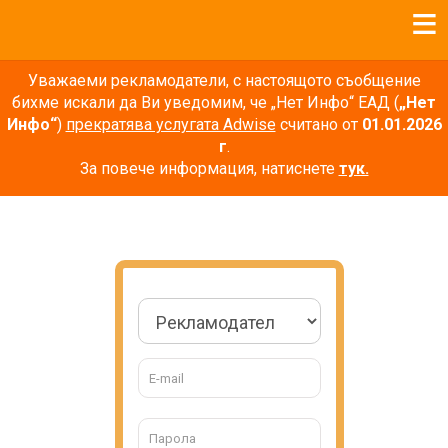
Уважаеми рекламодатели, с настоящото съобщение
бихме искали да Ви уведомим, че „Нет Инфо“ ЕАД (
„Нет
Инфо“
)
прекратява услугата Adwise
считано от
01.01.2026
г
.
За повече информация, натиснете
тук.