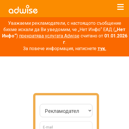
Уважаеми рекламодатели, с настоящото съобщение
бихме искали да Ви уведомим, че „Нет Инфо“ ЕАД (
„Нет
Инфо“
)
прекратява услугата Adwise
считано от
01.01.2026
г
.
За повече информация, натиснете
тук.