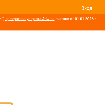
Вход
о“
)
прекратява услугата Adwise
считано от
01.01.2026 г
.