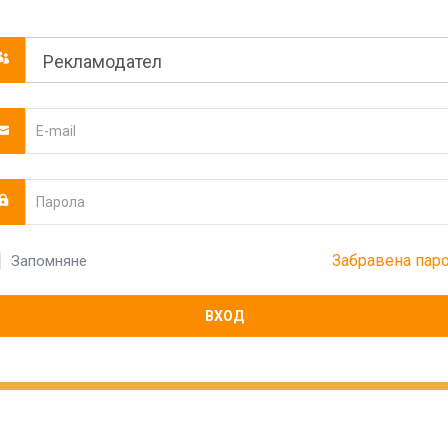
Забравена пар
Запомняне
ВХОД