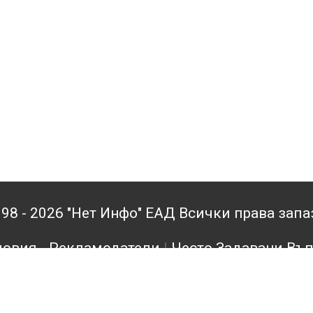
98 - 2026 "Нет Инфо" ЕАД Всички права зап
овия - Рекламодатели
|
Често Задавани Въ
кламодатели
|
Поверителност
|
Архив
|
Конта