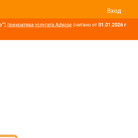
Вход
о“
)
прекратява услугата Adwise
считано от
01.01.2026 г
.