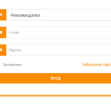
Забравена пар
Запомняне
ВХОД