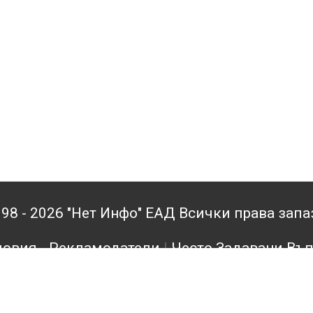
98 - 2026 "Нет Инфо" ЕАД Всички права зап
овия - Рекламодатели
|
Често Задавани Въ
кламодатели
|
Поверителност
|
Архив
|
Конта