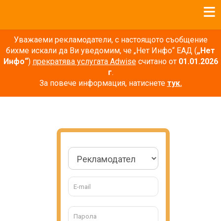
Уважаеми рекламодатели, с настоящото съобщение
бихме искали да Ви уведомим, че „Нет Инфо“ ЕАД (
„Нет
Инфо“
)
прекратява услугата Adwise
считано от
01.01.2026
г
.
За повече информация, натиснете
тук.