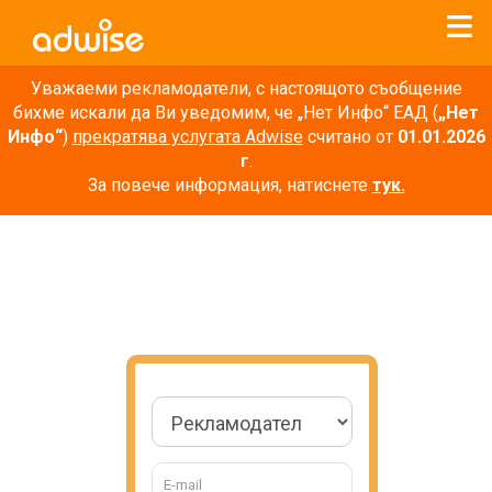
Уважаеми рекламодатели, с настоящото съобщение
бихме искали да Ви уведомим, че „Нет Инфо“ ЕАД (
„Нет
Инфо“
)
прекратява услугата Adwise
считано от
01.01.2026
г
.
За повече информация, натиснете
тук.