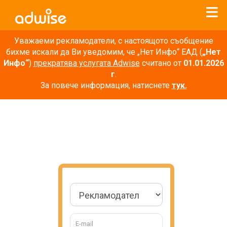
Уважаеми рекламодатели, с настоящото съобщение
бихме искали да Ви уведомим, че „Нет Инфо“ ЕАД (
„Нет
Инфо“
)
прекратява услугата Adwise
считано от
01.01.2026
г
.
За повече информация, натиснете
тук.