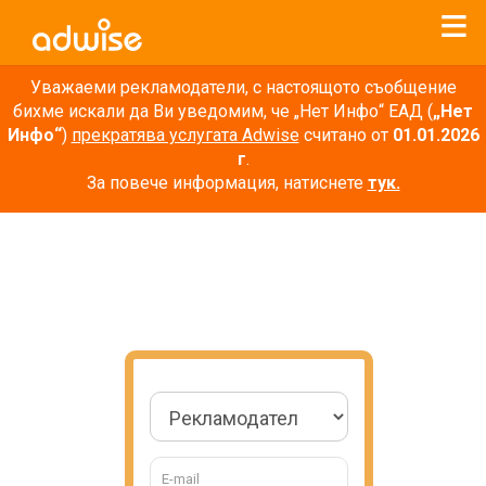
Уважаеми рекламодатели, с настоящото съобщение
бихме искали да Ви уведомим, че „Нет Инфо“ ЕАД (
„Нет
Инфо“
)
прекратява услугата Adwise
считано от
01.01.2026
г
.
За повече информация, натиснете
тук.