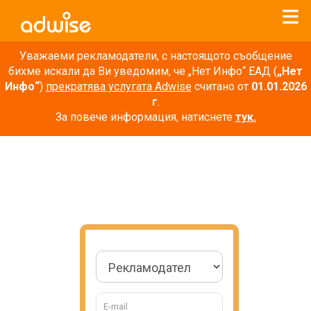
Уважаеми рекламодатели, с настоящото съобщение
бихме искали да Ви уведомим, че „Нет Инфо“ ЕАД (
„Нет
Инфо“
)
прекратява услугата Adwise
считано от
01.01.2026
г
.
За повече информация, натиснете
тук.