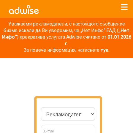
Уважаеми рекламодатели, с настоящото съобщение
бихме искали да Ви уведомим, че „Нет Инфо“ ЕАД (
„Нет
Инфо“
)
прекратява услугата Adwise
считано от
01.01.2026
г
.
За повече информация, натиснете
тук.