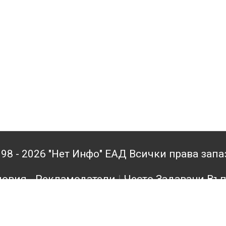
98 - 2026 "Нет Инфо" ЕАД Всички права зап
овия - Рекламодатели
|
Често Задавани Въ
кламодатели
|
Поверителност
|
Архив
|
Конта