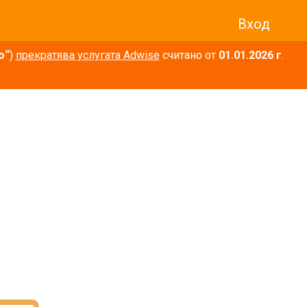
Вход
о“
)
прекратява услугата Adwise
считано от
01.01.2026 г
.