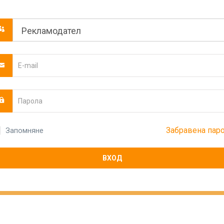
Забравена пар
Запомняне
ВХОД