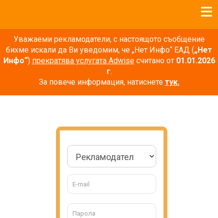
Уважаеми рекламодатели, с настоящото съобщение
бихме искали да Ви уведомим, че „Нет Инфо“ ЕАД (
„Нет
Инфо“
)
прекратява услугата Adwise
считано от
01.01.2026
г
.
За повече информация, натиснете
тук.