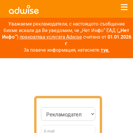
Уважаеми рекламодатели, с настоящото съобщение
бихме искали да Ви уведомим, че „Нет Инфо“ ЕАД (
„Нет
Инфо“
)
прекратява услугата Adwise
считано от
01.01.2026
г
.
За повече информация, натиснете
тук.