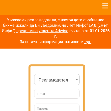
Уважаеми рекламодатели, с настоящото съобщение
бихме искали да Ви уведомим, че „Нет Инфо“ ЕАД (
„Нет
Инфо“
)
прекратява услугата Adwise
считано от
01.01.2026
г
.
За повече информация, натиснете
тук.