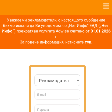
Уважаеми рекламодатели, с настоящото съобщение
бихме искали да Ви уведомим, че „Нет Инфо“ ЕАД (
„Нет
Инфо“
)
прекратява услугата Adwise
считано от
01.01.2026
г
.
За повече информация, натиснете
тук.