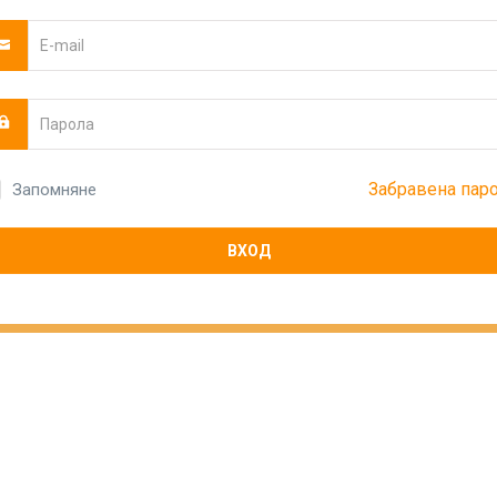
Забравена пар
Запомняне
ВХОД