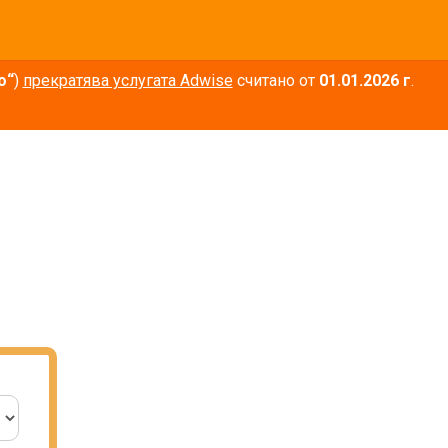
о“
)
прекратява услугата Adwise
считано от
01.01.2026 г
.