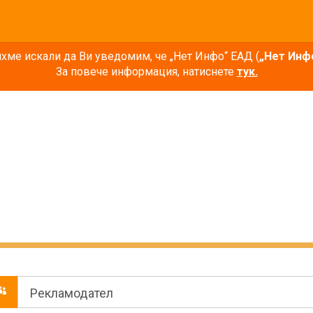
ме искали да Ви уведомим, че „Нет Инфо“ ЕАД (
„Нет Инф
За повече информация, натиснете
тук.