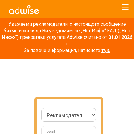
Уважаеми рекламодатели, с настоящото съобщение
бихме искали да Ви уведомим, че „Нет Инфо“ ЕАД (
„Нет
Инфо“
)
прекратява услугата Adwise
считано от
01.01.2026
г
.
За повече информация, натиснете
тук.