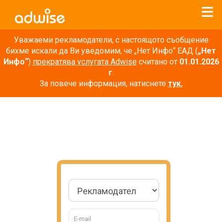
Уважаеми рекламодатели, с настоящото съобщение
бихме искали да Ви уведомим, че „Нет Инфо“ ЕАД (
„Нет
Инфо“
)
прекратява услугата Adwise
считано от
01.01.2026
г
.
За повече информация, натиснете
тук.