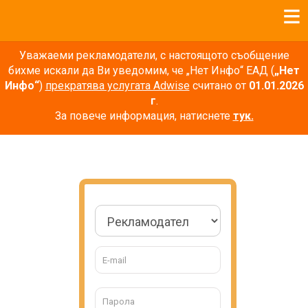
Уважаеми рекламодатели, с настоящото съобщение
бихме искали да Ви уведомим, че „Нет Инфо“ ЕАД (
„Нет
Инфо“
)
прекратява услугата Adwise
считано от
01.01.2026
г
.
За повече информация, натиснете
тук.