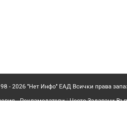
98 - 2026 "Нет Инфо" ЕАД Всички права зап
овия - Рекламодатели
|
Често Задавани Въ
кламодатели
|
Поверителност
|
Архив
|
Конта