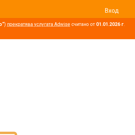
Вход
о“
)
прекратява услугата Adwise
считано от
01.01.2026 г
.