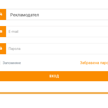
Забравена пар
Запомняне
ВХОД