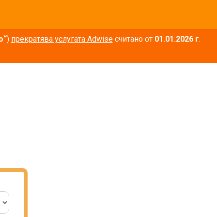
о“
)
прекратява услугата Adwise
считано от
01.01.2026 г
.