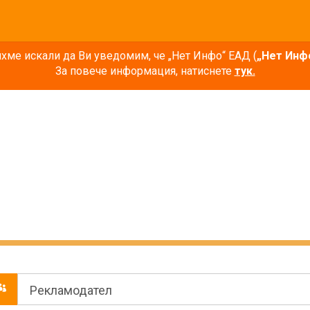
ме искали да Ви уведомим, че „Нет Инфо“ ЕАД (
„Нет Инф
За повече информация, натиснете
тук.