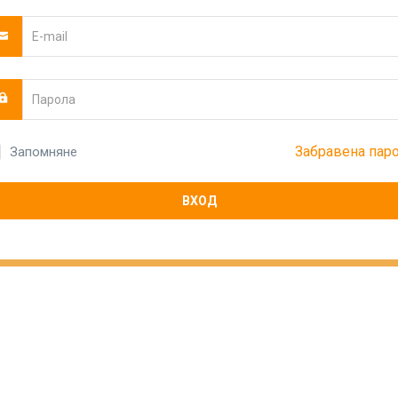
Забравена пар
Запомняне
ВХОД