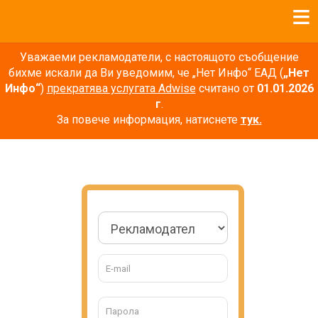
Уважаеми рекламодатели, с настоящото съобщение
бихме искали да Ви уведомим, че „Нет Инфо“ ЕАД (
„Нет
Инфо“
)
прекратява услугата Adwise
считано от
01.01.2026
г
.
За повече информация, натиснете
тук.