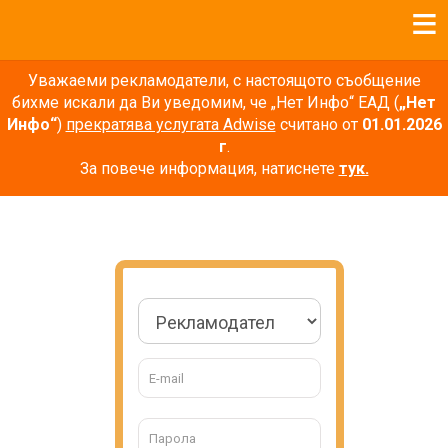
Уважаеми рекламодатели, с настоящото съобщение
бихме искали да Ви уведомим, че „Нет Инфо“ ЕАД (
„Нет
Инфо“
)
прекратява услугата Adwise
считано от
01.01.2026
г
.
За повече информация, натиснете
тук.