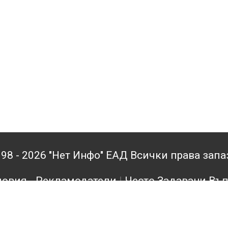
98 - 2026 "Нет Инфо" ЕАД Всички права зап
овия - Рекламодатели
|
Често Задавани Въ
кламодатели
|
Поверителност
|
Архив
|
Конта