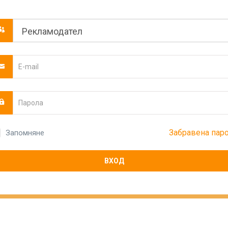
Забравена пар
Запомняне
ВХОД