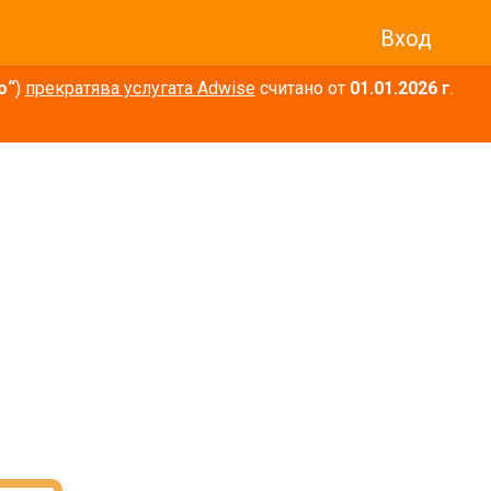
Вход
о“
)
прекратява услугата Adwise
считано от
01.01.2026 г
.