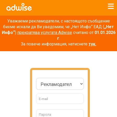
Уважаеми рекламодатели, с настоящото съобщение
бихме искали да Ви уведомим, че „Нет Инфо“ ЕАД (
„Нет
Инфо“
)
прекратява услугата Adwise
считано от
01.01.2026
г
.
За повече информация, натиснете
тук.