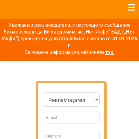
Уважаеми рекламодатели, с настоящото съобщение
бихме искали да Ви уведомим, че „Нет Инфо“ ЕАД (
„Нет
Инфо“
)
прекратява услугата Adwise
считано от
01.01.2026
г
.
За повече информация, натиснете
тук.