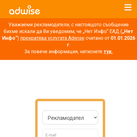
Уважаеми рекламодатели, с настоящото съобщение
бихме искали да Ви уведомим, че „Нет Инфо“ ЕАД (
„Нет
Инфо“
)
прекратява услугата Adwise
считано от
01.01.2026
г
.
За повече информация, натиснете
тук.