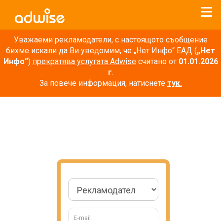
Уважаеми рекламодатели, с настоящото съобщение
бихме искали да Ви уведомим, че „Нет Инфо“ ЕАД (
„Нет
Инфо“
)
прекратява услугата Adwise
считано от
01.01.2026
г
.
За повече информация, натиснете
тук.