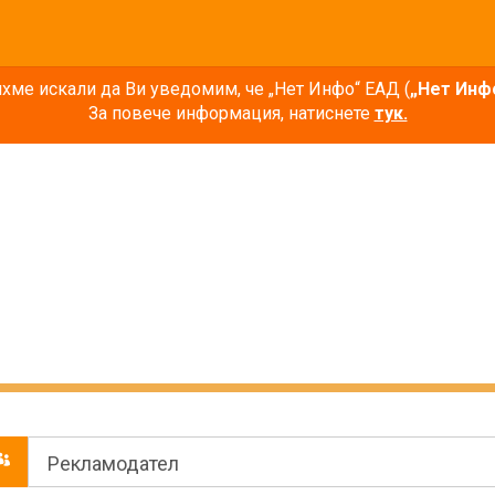
ме искали да Ви уведомим, че „Нет Инфо“ ЕАД (
„Нет Инф
За повече информация, натиснете
тук.