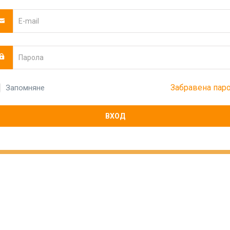
Забравена пар
Запомняне
ВХОД