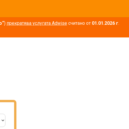
о“
)
прекратява услугата Adwise
считано от
01.01.2026 г
.