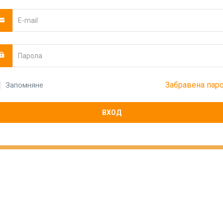
Забравена пар
Запомняне
ВХОД