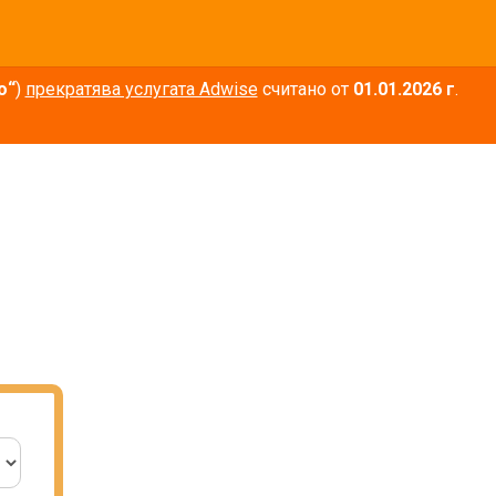
о“
)
прекратява услугата Adwise
считано от
01.01.2026 г
.