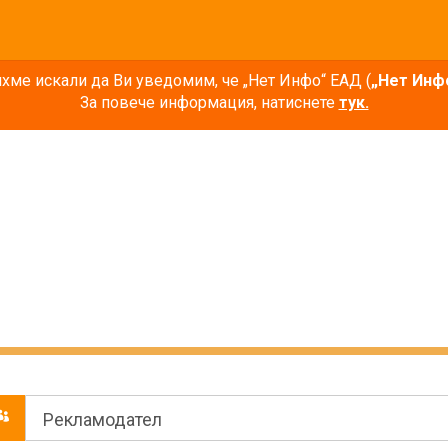
ме искали да Ви уведомим, че „Нет Инфо“ ЕАД (
„Нет Инф
За повече информация, натиснете
тук.