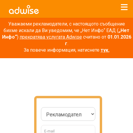
Уважаеми рекламодатели, с настоящото съобщение
бихме искали да Ви уведомим, че „Нет Инфо“ ЕАД (
„Нет
Инфо“
)
прекратява услугата Adwise
считано от
01.01.2026
г
.
За повече информация, натиснете
тук.