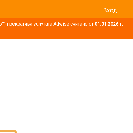
Вход
о“
)
прекратява услугата Adwise
считано от
01.01.2026 г
.