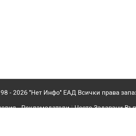
98 - 2026 "Нет Инфо" ЕАД Всички права зап
овия - Рекламодатели
|
Често Задавани Въ
кламодатели
|
Поверителност
|
Архив
|
Конта