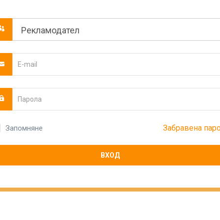
Забравена пар
Запомняне
ВХОД