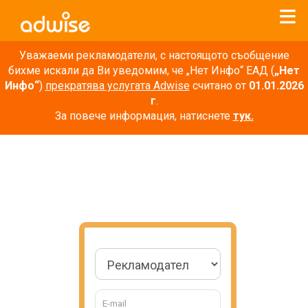
Уважаеми рекламодатели, с настоящото съобщение
бихме искали да Ви уведомим, че „Нет Инфо“ ЕАД (
„Нет
Инфо“
)
прекратява услугата Adwise
считано от
01.01.2026
г
.
За повече информация, натиснете
тук.