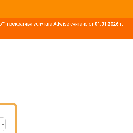
о“
)
прекратява услугата Adwise
считано от
01.01.2026 г
.