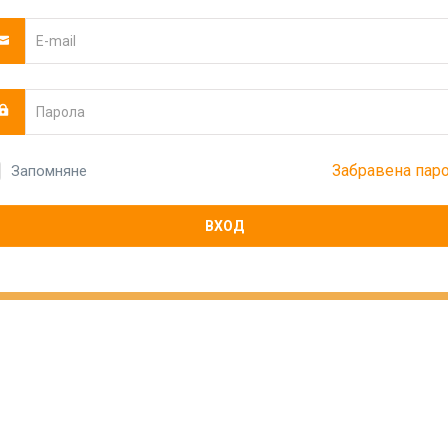
Забравена пар
Запомняне
ВХОД