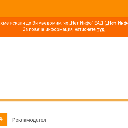
ме искали да Ви уведомим, че „Нет Инфо“ ЕАД (
„Нет Инф
За повече информация, натиснете
тук.