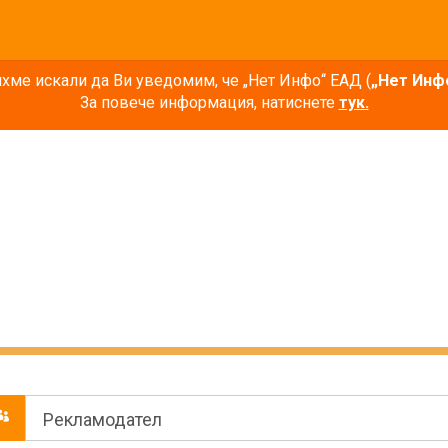
ме искали да Ви уведомим, че „Нет Инфо“ ЕАД (
„Нет Инф
За повече информация, натиснете
тук.