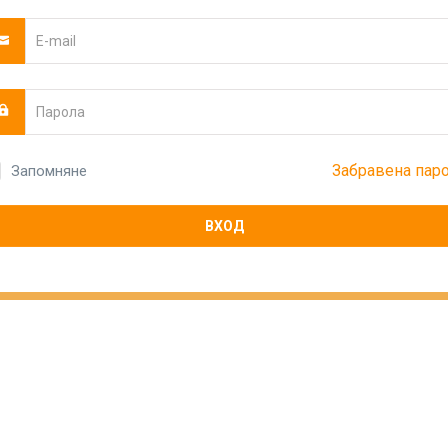
Забравена пар
Запомняне
ВХОД