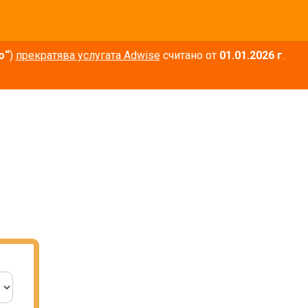
о“
)
прекратява услугата Adwise
считано от
01.01.2026 г
.