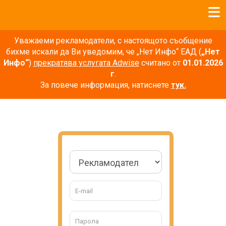
Уважаеми рекламодатели, с настоящото съобщение
бихме искали да Ви уведомим, че „Нет Инфо“ ЕАД (
„Нет
Инфо“
)
прекратява услугата Adwise
считано от
01.01.2026
г
.
За повече информация, натиснете
тук.