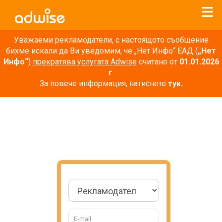
Уважаеми рекламодатели, с настоящото съобщение
бихме искали да Ви уведомим, че „Нет Инфо“ ЕАД (
„Нет
Инфо“
)
прекратява услугата Adwise
считано от
01.01.2026
г
.
За повече информация, натиснете
тук.