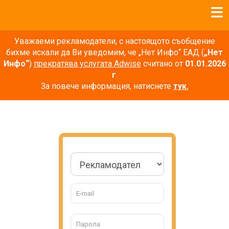
Уважаеми рекламодатели, с настоящото съобщение
бихме искали да Ви уведомим, че „Нет Инфо“ ЕАД (
„Нет
Инфо“
)
прекратява услугата Adwise
считано от
01.01.2026
г
.
За повече информация, натиснете
тук.