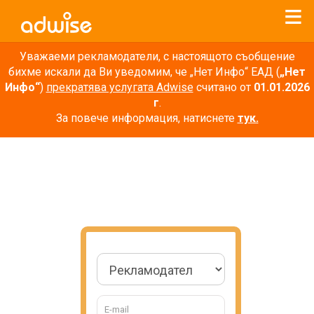
Уважаеми рекламодатели, с настоящото съобщение
бихме искали да Ви уведомим, че „Нет Инфо“ ЕАД (
„Нет
Инфо“
)
прекратява услугата Adwise
считано от
01.01.2026
г
.
За повече информация, натиснете
тук.