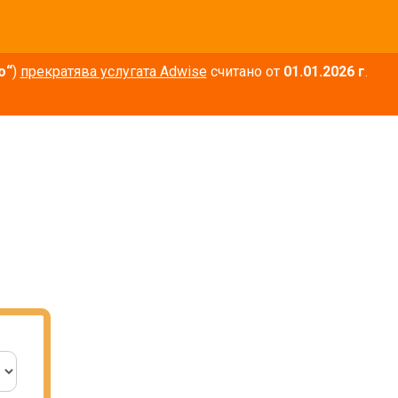
о“
)
прекратява услугата Adwise
считано от
01.01.2026 г
.