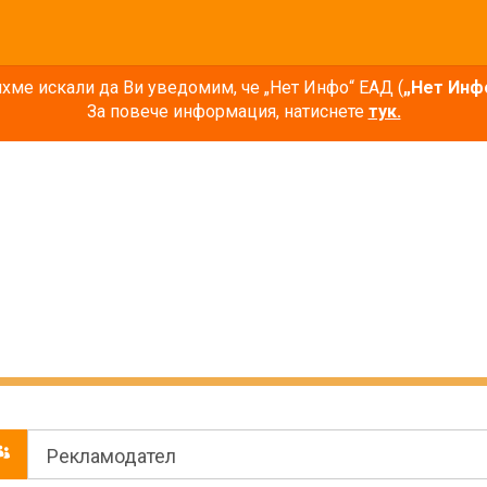
ме искали да Ви уведомим, че „Нет Инфо“ ЕАД (
„Нет Инф
За повече информация, натиснете
тук.