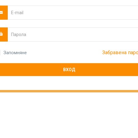
Забравена пар
Запомняне
ВХОД