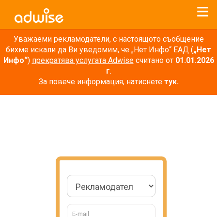
Уважаеми рекламодатели, с настоящото съобщение
бихме искали да Ви уведомим, че „Нет Инфо“ ЕАД (
„Нет
Инфо“
)
прекратява услугата Adwise
считано от
01.01.2026
г
.
За повече информация, натиснете
тук.