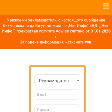
Уважаеми рекламодатели, с настоящото съобщение
бихме искали да Ви уведомим, че „Нет Инфо“ ЕАД (
„Нет
Инфо“
)
прекратява услугата Adwise
считано от
01.01.2026
г
.
За повече информация, натиснете
тук.