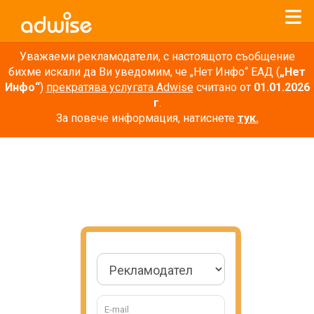
Уважаеми рекламодатели, с настоящото съобщение
бихме искали да Ви уведомим, че „Нет Инфо“ ЕАД (
„Нет
Инфо“
)
прекратява услугата Adwise
считано от
01.01.2026
г
.
За повече информация, натиснете
тук.