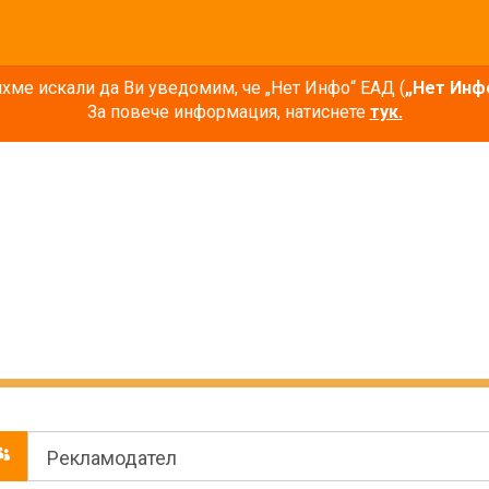
ме искали да Ви уведомим, че „Нет Инфо“ ЕАД (
„Нет Инф
За повече информация, натиснете
тук.