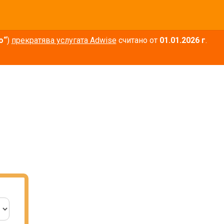
о“
)
прекратява услугата Adwise
считано от
01.01.2026 г
.