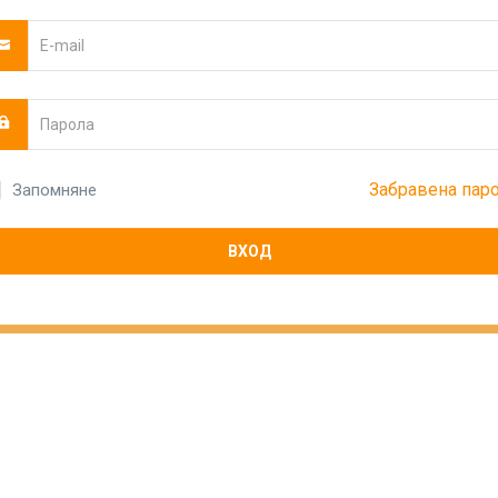
Забравена пар
Запомняне
ВХОД