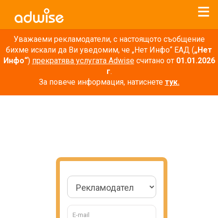
Уважаеми рекламодатели, с настоящото съобщение
бихме искали да Ви уведомим, че „Нет Инфо“ ЕАД (
„Нет
Инфо“
)
прекратява услугата Adwise
считано от
01.01.2026
г
.
За повече информация, натиснете
тук.