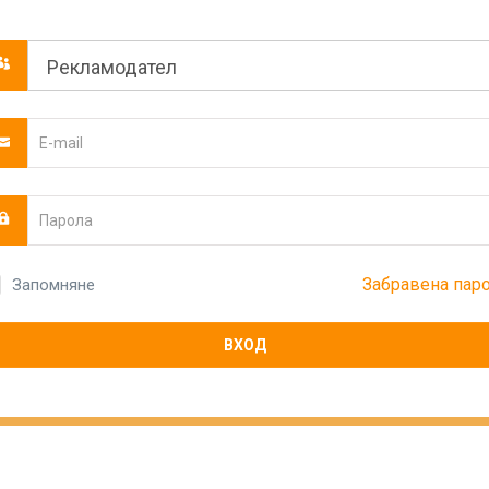
Забравена пар
Запомняне
ВХОД