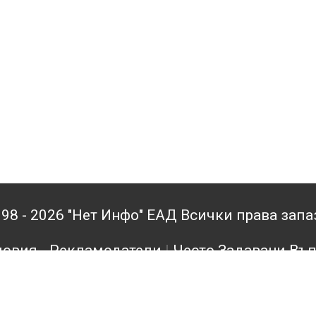
98 - 2026 "Нет Инфо" ЕАД Всички права зап
овия - Рекламодатели
|
Често Задавани Въ
кламодатели
|
Поверителност
|
Архив
|
Конта