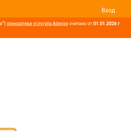
Вход
о“
)
прекратява услугата Adwise
считано от
01.01.2026 г
.