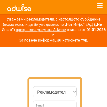
Уважаеми рекламодатели, с настоящото съобщение
бихме искали да Ви уведомим, че „Нет Инфо“ ЕАД (
„Нет
Инфо“
)
прекратява услугата Adwise
считано от
01.01.2026
г
.
За повече информация, натиснете
тук.